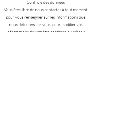
Contrôle des données
Vous êtes libre de nous contacter à tout moment
pour vous renseigner sur les informations que
nous détenons sur vous, pour modifier vos
informations devant être corrigées ou mises à
jour ou pour exprimer vos préoccupations
concernant notre utilisation de vos données.
Sécurité de l'information
Nous prenons des mesures complètes pour
protéger vos informations. Les données sensibles
sont toujours cryptées, stockées sur nos serveurs
sécurisés et transmises à l'aide des méthodes les
plus sûres.
En savoir plus